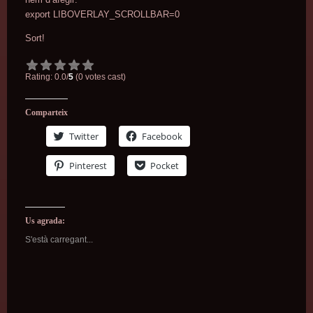
export LIBOVERLAY_SCROLLBAR=0
Sort!
Rating: 0.0/
5
(0 votes cast)
Comparteix
Twitter
Facebook
Pinterest
Pocket
Us agrada:
S'està carregant...