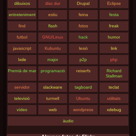
dibuixos
disc dur
Drupal
Eclipse
entreteniment
estiu
feina
festa
find
flash
fotos
freak
futbol
GNU/Linux
hack
humor
javascript
Kubuntu
lesió
link
lxde
major
p2p
php
Premià de mar
programació
reiserfs
Richard
Stallman
servidor
slackware
tagboard
teclat
televisió
turmell
Ubuntu
utilitats
vídeo
web
wordpress
xdebug
àudio