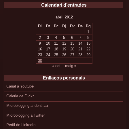
Calendari d’entrades
abril 2012
Dl
Dt
Dc
Dj
Dv
Ds
Dg
1
2
3
4
5
6
7
8
9
10
11
12
13
14
15
16
17
18
19
20
21
22
23
24
25
26
27
28
29
30
« oct.
maig »
Enllaços personals
Canal a Youtube
Galeria de Flickr
Microblogging a identi.ca
Microblogging a Twitter
Perfil de LinkedIn