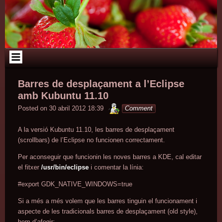
Skip
to
content
Barres de desplaçament a l’Eclipse
amb Kubuntu 11.10
minterior
Posted on
30 abril 2012 18:39
Comment
A la versió Kubuntu 11.10, les barres de desplaçament
(scrollbars) de l’Eclipse no funcionen correctament.
Per aconseguir que funcionin les noves barres a KDE, cal editar
el fitxer
/usr/bin/eclipse
i comentar la línia:
#export GDK_NATIVE_WINDOWS=true
Si a més a més volem que les barres tinguin el funcionament i
aspecte de les tradicionals barres de desplaçament (old style),
hem d’afegir: