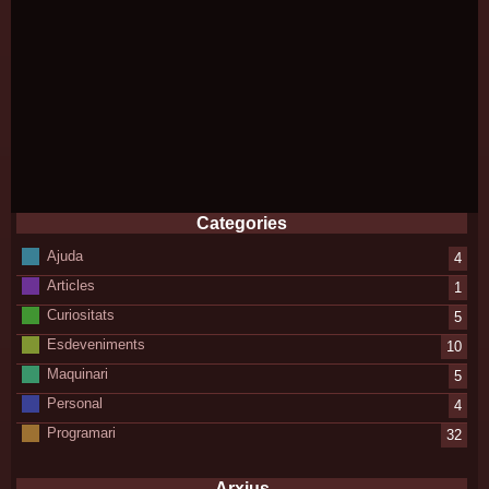
Categories
Ajuda
4
Articles
1
Curiositats
5
Esdeveniments
10
Maquinari
5
Personal
4
Programari
32
Arxius