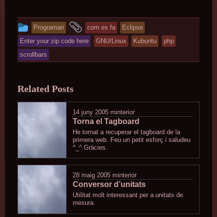
This
and
Programari
com es fa
Eclipse
entry
tagged
Enter your zip code here
GNU/Linux
Kubuntu
php
was
scrollbars
posted
in
Related Posts
14 juny 2005
minterior
Torna el Tagboard
He tornat a recuperar el tagboard de la
primera web. Feu un petit esforç i saludeu
^_^ Gràcies.
28 maig 2005
minterior
Conversor d’unitats
Utilitat molt interessant per a unitats de
mesura.