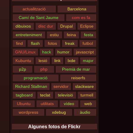
actualització
Barcelona
Camí de Sant Jaume
com es fa
dibuixos
disc dur
Drupal
Eclipse
entreteniment
estiu
feina
festa
find
flash
fotos
freak
futbol
GNU/Linux
hack
humor
javascript
Kubuntu
lesió
link
lxde
major
p2p
php
Premià de mar
programació
reiserfs
Richard Stallman
servidor
slackware
tagboard
teclat
televisió
turmell
Ubuntu
utilitats
vídeo
web
wordpress
xdebug
àudio
Algunes fotos de Flickr