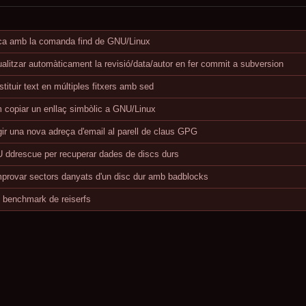
ca amb la comanda find de GNU/Linux
alitzar automàticament la revisió/data/autor en fer commit a subversion
tituir text en múltiples fitxers amb sed
 copiar un enllaç simbòlic a GNU/Linux
ir una nova adreça d'email al parell de claus GPG
 ddrescue per recuperar dades de discs durs
provar sectors danyats d'un disc dur amb badblocks
 benchmark de reiserfs