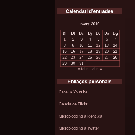
Calendari d’entrades
març 2010
Dl
Dt
Dc
Dj
Dv
Ds
Dg
1
2
3
4
5
6
7
8
9
10
11
12
13
14
15
16
17
18
19
20
21
22
23
24
25
26
27
28
29
30
31
« febr.
abr. »
Enllaços personals
Canal a Youtube
Galeria de Flickr
Microblogging a identi.ca
Microblogging a Twitter