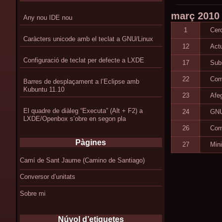
març
2010
Any nou IDE nou
1
Cer
Caràcters unicode amb el teclat a GNU/Linux
12
Actu
Configuració de teclat per defecte a LXDE
17
Subs
22
Com
Barres de desplaçament a l’Eclipse amb
Kubuntu 11.10
23
Afeg
El quadre de diàleg “Executa” (Alt + F2) a
24
GNU
LXDE/Openbox s’obre en segon pla
26
Com
Pàgines
27
Mini
Camí de Sant Jaume (Camino de Santiago)
Conversor d’unitats
Sobre mi
Núvol d’etiquetes