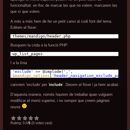
funcionalitat: en lloc de marcar les que no volem, marcarem les
que sí que volem.
A més a més hem de fer un petit canvi al codi font del tema.
Editem el fitxer:
themes/mandigo/header.php
Busquem la crida a la funció PHP:
wp_list_pages
I a la línia
'exclude'
=> @implode(
','
,
$mandigo_options
[
'header_navigation_exclude_pages'
canviem ‘exclude’ per ‘
include
‘. Desem el fitxer i ja hem acabat.
D’aquesta manera, només haurem de treballar quan vulguem
modificar el menú superior, i no sempre que creem pàgines
noves
Rating: 0.0/
5
(0 votes cast)