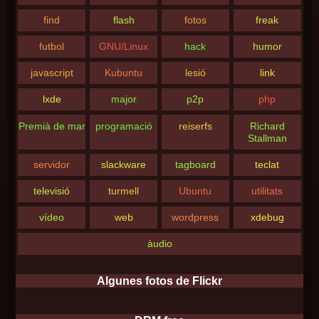
find
flash
fotos
freak
futbol
GNU/Linux
hack
humor
javascript
Kubuntu
lesió
link
lxde
major
p2p
php
Premià de mar
programació
reiserfs
Richard
Stallman
servidor
slackware
tagboard
teclat
televisió
turmell
Ubuntu
utilitats
vídeo
web
wordpress
xdebug
àudio
Algunes fotos de Flickr