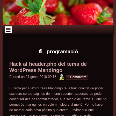
Skip
Skip
Skip
Skip
Skip
Skip
Skip
Skip
Skip
Skip
Skip
Skip
Skip
to
to
to
to
to
to
to
to
to
to
to
to
to
content
TEXT-
RECENT-
PAGES-
TAG_CLOUD-
TEXT-
TEXT-
CATEGORIES-
ARCHIVES-
CALENDAR-
LINKS-
LINKS-
LINKS-
2
POSTS-
2
2
5
3
437071482
2
2
2
3
4
2
programació
Hack al header.php del tema de
WordPress Mandingo
minterior
Posted on
21 gener 2010 00:18
3 Comments
El tema per a WordPress Mandingo té la funcionalitat de poder
excloure certes pàgines del menú superior; aquestes es poden
configurar des de l’administrador, a la secció del tema. El que no
permet és triar quines en volem incloure al menú. Per no haver
de marcar cada nova pàgina que creem, i evitar així que
aparegui al menú superior, podem fer un petit canvi de