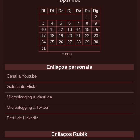
agost 2026
Dl
Dt
Dc
Dj
Dv
Ds
Dg
1
2
3
4
5
6
7
8
9
10
11
12
13
14
15
16
17
18
19
20
21
22
23
24
25
26
27
28
29
30
31
« gen.
Enllaços personals
Canal a Youtube
Galeria de Flickr
Microblogging a identi.ca
Microblogging a Twitter
Perfil de LinkedIn
Enllaços Rubik