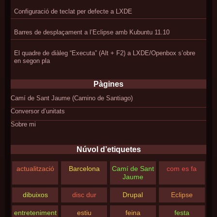
Configuració de teclat per defecte a LXDE
Barres de desplaçament a l’Eclipse amb Kubuntu 11.10
El quadre de diàleg “Executa” (Alt + F2) a LXDE/Openbox s’obre
en segon pla
Pàgines
Camí de Sant Jaume (Camino de Santiago)
Conversor d’unitats
Sobre mi
Núvol d’etiquetes
actualització
Barcelona
Camí de Sant
com es fa
Jaume
dibuixos
disc dur
Drupal
Eclipse
entreteniment
estiu
feina
festa