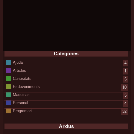
Categories
Ajuda
4
Articles
1
Curiositats
5
Esdeveniments
10
Maquinari
5
Personal
4
Programari
32
Arxius