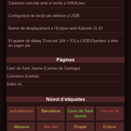
Caràcters unicode amb el teclat a GNU/Linux
Configuració de teclat per defecte a LXDE
Barres de desplaçament a l’Eclipse amb Kubuntu 11.10
El quadre de diàleg “Executa” (Alt + F2) a LXDE/Openbox s’obre
en segon pla
Pàgines
Camí de Sant Jaume (Camino de Santiago)
Conversor d’unitats
Sobre mi
Núvol d’etiquetes
actualització
Barcelona
Camí de Sant
com es fa
Jaume
dibuixos
disc dur
Drupal
Eclipse