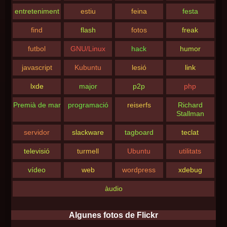
entreteniment
estiu
feina
festa
find
flash
fotos
freak
futbol
GNU/Linux
hack
humor
javascript
Kubuntu
lesió
link
lxde
major
p2p
php
Premià de mar
programació
reiserfs
Richard
Stallman
servidor
slackware
tagboard
teclat
televisió
turmell
Ubuntu
utilitats
vídeo
web
wordpress
xdebug
àudio
Algunes fotos de Flickr