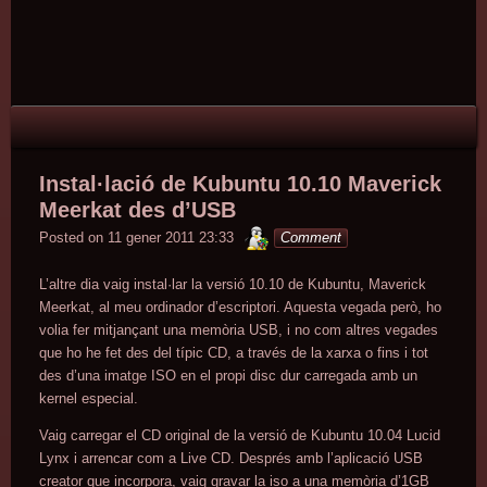
Skip
to
content
Instal·lació de Kubuntu 10.10 Maverick
Meerkat des d’USB
minterior
Posted on
11 gener 2011 23:33
Comment
L’altre dia vaig instal·lar la versió 10.10 de Kubuntu, Maverick
Meerkat, al meu ordinador d’escriptori. Aquesta vegada però, ho
volia fer mitjançant una memòria USB, i no com altres vegades
que ho he fet des del típic CD, a través de la xarxa o fins i tot
des d’una imatge ISO en el propi disc dur carregada amb un
kernel especial.
Vaig carregar el CD original de la versió de Kubuntu 10.04 Lucid
Lynx i arrencar com a Live CD. Després amb l’aplicació USB
creator que incorpora, vaig gravar la iso a una memòria d’1GB