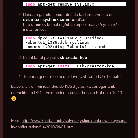
sudo
apt-get remove syslinux
Descarregar els fitxers .deb de la darrera versió de
syslinux
i
syslinux-common
d’aquí
http://mirrors.kernel.org/ubuntu/pool/main/s/syslinux/
i
instal·lar-los:
sudo
dpkg -i syslinux_4.02+dfsg-
7ubuntu1_i386.deb syslinux-
common_4.02+dfsg-7ubuntu1_all.deb
Instal·lar el paquet
usb-creator-kde
:
sudo
apt-get
install
usb-creator-kde
Tornar a generar de nou el Live USB amb l’USB creator.
Llavors sí, en reiniciar des de l’USB ja es va carregar amb
normalitat la ISO, i vaig poder instal·lar la nova Kubuntu 10.10
Font:
http://www.khattam.info/solved-syslinux-unknown-keyword-
in-configuration-file-2010-09-01.html