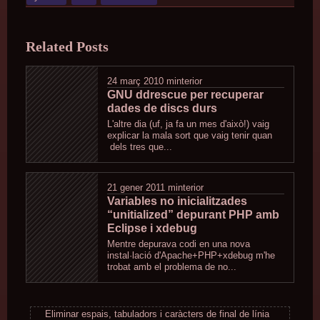
was
posted
Related Posts
in
24 març 2010
minterior
GNU ddrescue per recuperar
dades de discs durs
L'altre dia (uf, ja fa un mes d'això!) vaig
explicar la mala sort que vaig tenir quan
dels tres que...
21 gener 2011
minterior
Variables no inicialitzades
“unitialized” depurant PHP amb
Eclipse i xdebug
Mentre depurava codi en una nova
instal·lació d'Apache+PHP+xdebug m'he
trobat amb el problema de no...
Eliminar espais, tabuladors i caràcters de final de línia