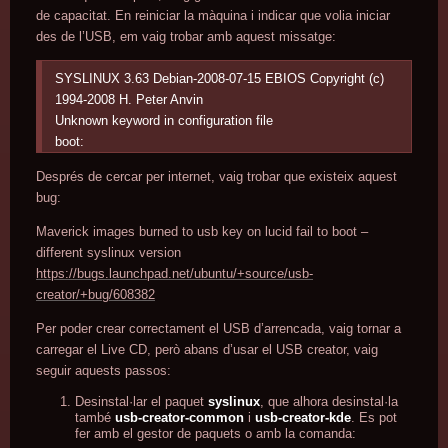
de capacitat. En reiniciar la màquina i indicar que volia iniciar
des de l’USB, em vaig trobar amb aquest missatge:
SYSLINUX 3.63 Debian-2008-07-15 EBIOS Copyright (c)
1994-2008 H. Peter Anvin
Unknown keyword in configuration file
boot:
Després de cercar per internet, vaig trobar que existeix aquest
bug:
Maverick images burned to usb key on lucid fail to boot –
different syslinux version
https://bugs.launchpad.net/ubuntu/+source/usb-
creator/+bug/608382
Per poder crear correctament el USB d’arrencada, vaig tornar a
carregar el Live CD, però abans d’usar el USB creator, vaig
seguir aquests passos:
Desinstal·lar el paquet
syslinux
, que alhora desinstal·la
també
usb-creator-common
i
usb-creator-kde
. Es pot
fer amb el gestor de paquets o amb la comanda: