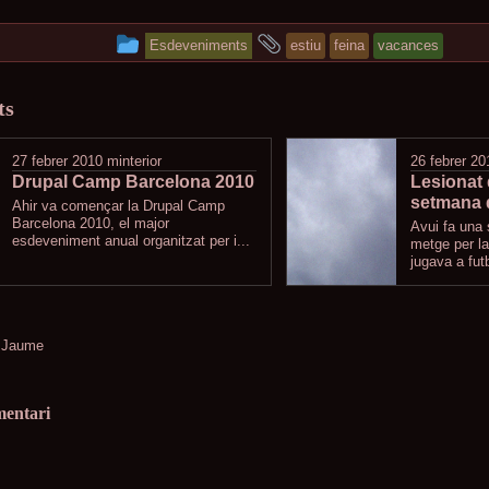
This
and
Esdeveniments
estiu
feina
vacances
entry
tagged
ts
was
posted
27 febrer 2010
minterior
26 febrer 20
Drupal Camp Barcelona 2010
in
Lesionat 
setmana 
Ahir va començar la Drupal Camp
Barcelona 2010, el major
Avui fa una
esdeveniment anual organitzat per i...
metge per la
jugava a fut
 Jaume
mentari