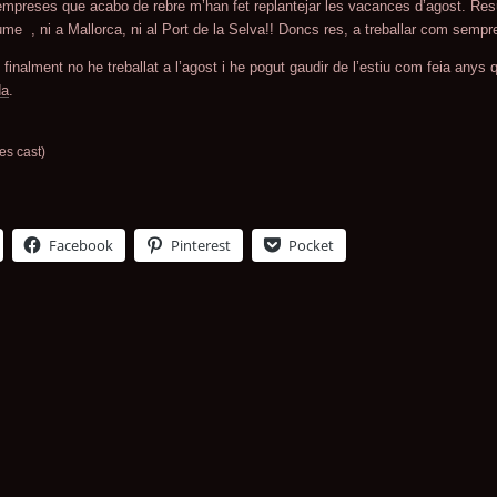
mpreses que acabo de rebre m’han fet replantejar les vacances d’agost. Resu
ume
, ni a Mallorca, ni al Port de la Selva!! Doncs res, a treballar com sempre,
: finalment no he treballat a l’agost i he pogut gaudir de l’estiu com feia any
da
.
es cast)
Facebook
Pinterest
Pocket