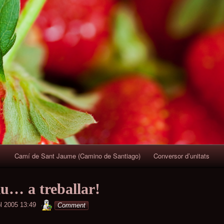
Skip
to
content
Camí de Sant Jaume (Camino de Santiago)
Conversor d’unitats
tiu… a treballar!
minterior
ol 2005 13:49
Comment