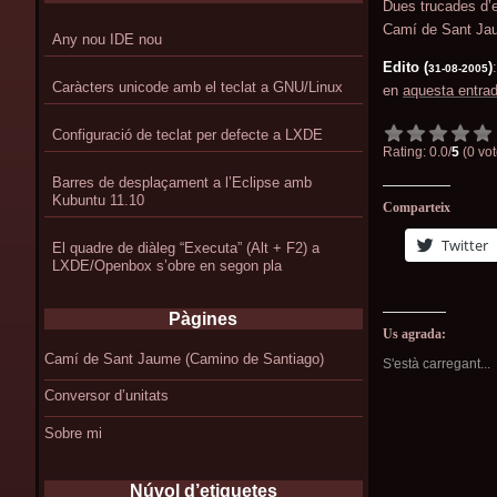
Dues trucades d’e
Camí de Sant Ja
Any nou IDE nou
Edito (
)
31-08-2005
Caràcters unicode amb el teclat a GNU/Linux
en
aquesta entra
Configuració de teclat per defecte a LXDE
Rating: 0.0/
5
(0 vot
Barres de desplaçament a l’Eclipse amb
Kubuntu 11.10
Comparteix
Twitter
El quadre de diàleg “Executa” (Alt + F2) a
LXDE/Openbox s’obre en segon pla
Pàgines
Us agrada:
Camí de Sant Jaume (Camino de Santiago)
S'està carregant...
Conversor d’unitats
Sobre mi
Núvol d’etiquetes