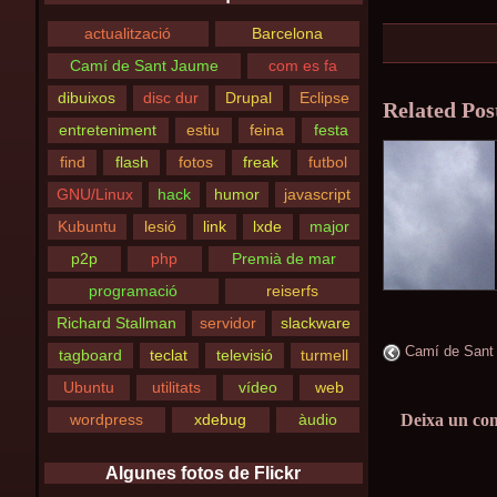
actualització
Barcelona
Camí de Sant Jaume
com es fa
dibuixos
disc dur
Drupal
Eclipse
Related Pos
entreteniment
estiu
feina
festa
find
flash
fotos
freak
futbol
GNU/Linux
hack
humor
javascript
Kubuntu
lesió
link
lxde
major
p2p
php
Premià de mar
programació
reiserfs
Richard Stallman
servidor
slackware
Camí de Sant
tagboard
teclat
televisió
turmell
Ubuntu
utilitats
vídeo
web
wordpress
xdebug
àudio
Deixa un co
Algunes fotos de Flickr