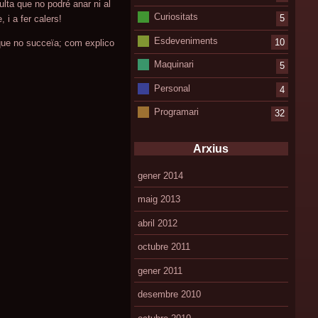
lta que no podré anar ni al
Curiositats
5
 i a fer calers!
Esdeveniments
10
s que no succeïa; com explico
Maquinari
5
Personal
4
Programari
32
Arxius
gener 2014
maig 2013
abril 2012
octubre 2011
gener 2011
desembre 2010