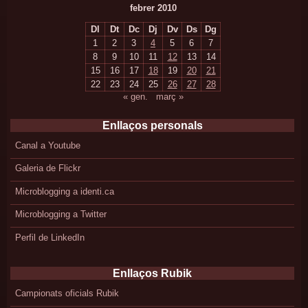
febrer 2010
Dl
Dt
Dc
Dj
Dv
Ds
Dg
1
2
3
4
5
6
7
8
9
10
11
12
13
14
15
16
17
18
19
20
21
22
23
24
25
26
27
28
« gen.
març »
Enllaços personals
Canal a Youtube
Galeria de Flickr
Microblogging a identi.ca
Microblogging a Twitter
Perfil de LinkedIn
Enllaços Rubik
Campionats oficials Rubik