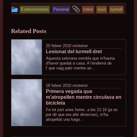
This
and
Esdeveniments
Personal
futbol
lesió
turmell
entry
tagged
was
Related Posts
posted
in
20 febrer 2010
minterior
Lesionat del turmell dret
Aquesta setmana sembla que m'hauria
d'haver quedat a casa. A l'endemà de
l' que vaig patir mentre an...
18 febrer 2010
minterior
Primera vegada que
m’atropellen mentre circulava en
bicicleta
Fa tot just unes hores, a les 21:16 (ja es
pot dir que era ahir dimecres), m'ha
atropellat una furgo...