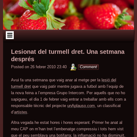
Skip
to
content
Lesionat del turmell dret. Una setmana
després
minterior
Posted on
26 febrer 2010 23:40
Comment
Avui fa una setmana que vaig anar al metge per la
lesió del
turmell dret
que vaig patir mentre jugava a futbol amb l’equip de
la nova feina a l’empresa Grupo Intercom. Per aquells que no ho
sapigueu, el dia 1 de febrer vaig entrar a treballar amb ells com a
responsable tècnic del projecte
unAplauso.com
, un classificat
d’
artistes
.
Altra vegada he estat hores i hores esperant. Primer he anat al
meu CAP on m’han tret l’embenatge compressiu i tots hem vist
que el peu semblava una botifarra; la inflamació no ha disminuït,