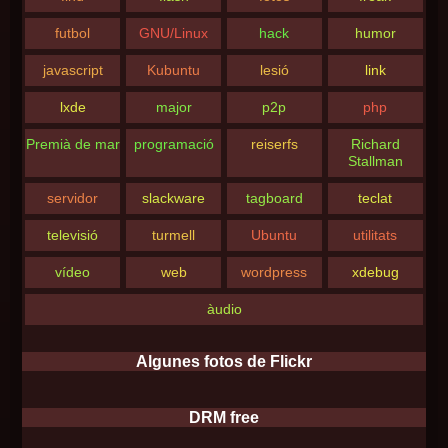
futbol
GNU/Linux
hack
humor
javascript
Kubuntu
lesió
link
lxde
major
p2p
php
Premià de mar
programació
reiserfs
Richard
Stallman
servidor
slackware
tagboard
teclat
televisió
turmell
Ubuntu
utilitats
vídeo
web
wordpress
xdebug
àudio
Algunes fotos de Flickr
DRM free