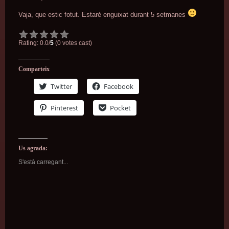
Vaja, que estic fotut. Estaré enguixat durant 5 setmanes
Rating: 0.0/
5
(0 votes cast)
Comparteix
Twitter
Facebook
Pinterest
Pocket
Us agrada:
S'està carregant...