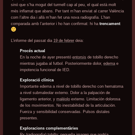
sinó que s’ha mogut del turmell cap al peu, el qual està molt
més inflamat que abans. Per tant m’han enviat al carrer València
com l’altre dia i allà m’han fet una nova radiografia. L’han
comparada amb l’anterior i ho han confirmat: hi ha
trencament
L’informe del passat dia
19 de febrer
deia:
Procés actual
En la noche de ayer presentó
entorsis
de tobillo derecho
mientras jugaba al futbol. Posteriormente dolor,
edema
e
impotencia funcional de IED.
Exploració clínica
Importante edema a nivel de tobillo derecho con hematoma
a nivel submaleolar externo. Dolor a la palpación de
ligamento anterior, y
maléolo
externo. Limitación dolorosa
de los movimientos. No inestabilidad de la articulación.
Fuerza y sensibilidad conservadas. Pulsos distales
presentes.
Exploracions complementàries
Rx (radiografia) tobillo: pequeña imagen que podría