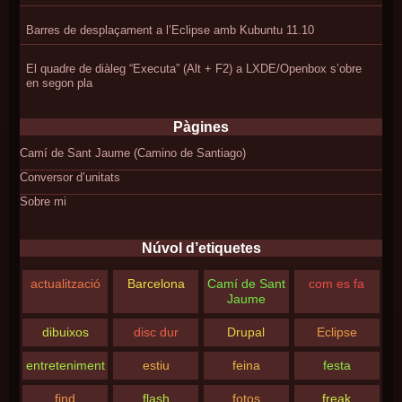
Barres de desplaçament a l’Eclipse amb Kubuntu 11.10
El quadre de diàleg “Executa” (Alt + F2) a LXDE/Openbox s’obre
en segon pla
Pàgines
Camí de Sant Jaume (Camino de Santiago)
Conversor d’unitats
Sobre mi
Núvol d’etiquetes
actualització
Barcelona
Camí de Sant
com es fa
Jaume
dibuixos
disc dur
Drupal
Eclipse
entreteniment
estiu
feina
festa
find
flash
fotos
freak