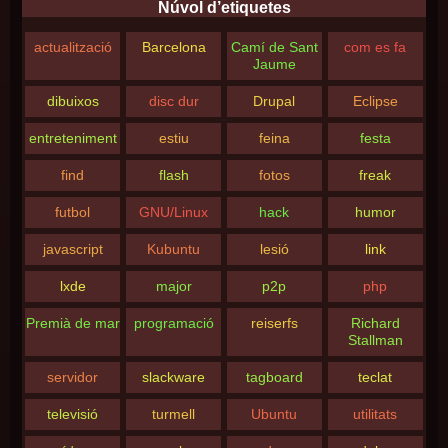
Núvol d’etiquetes
actualització
Barcelona
Camí de Sant
com es fa
Jaume
dibuixos
disc dur
Drupal
Eclipse
entreteniment
estiu
feina
festa
find
flash
fotos
freak
futbol
GNU/Linux
hack
humor
javascript
Kubuntu
lesió
link
lxde
major
p2p
php
Premià de mar
programació
reiserfs
Richard
Stallman
servidor
slackware
tagboard
teclat
televisió
turmell
Ubuntu
utilitats