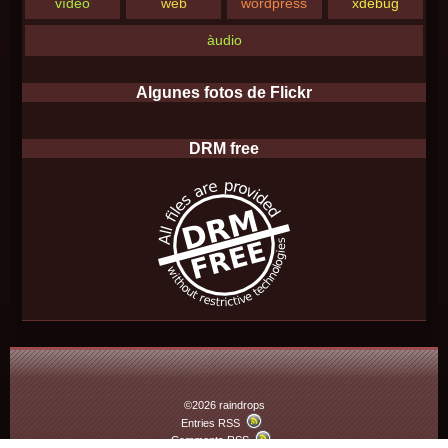
vídeo
web
wordpress
xdebug
àudio
Algunes fotos de Flickr
DRM free
©2026 raindrops
Entries RSS
Comments RSS