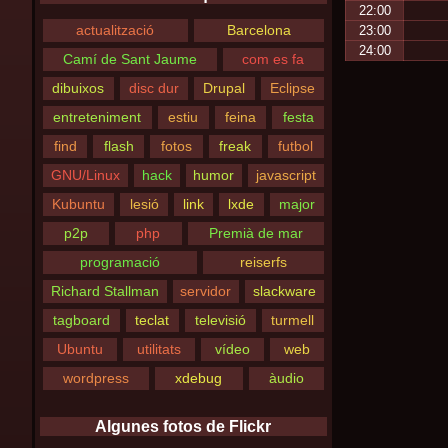
22:00
actualització
Barcelona
23:00
24:00
Camí de Sant Jaume
com es fa
dibuixos
disc dur
Drupal
Eclipse
entreteniment
estiu
feina
festa
find
flash
fotos
freak
futbol
GNU/Linux
hack
humor
javascript
Kubuntu
lesió
link
lxde
major
p2p
php
Premià de mar
programació
reiserfs
Richard Stallman
servidor
slackware
tagboard
teclat
televisió
turmell
Ubuntu
utilitats
vídeo
web
wordpress
xdebug
àudio
Algunes fotos de Flickr