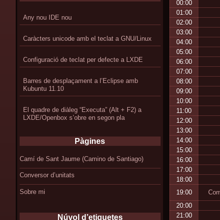
00:00
01:00
Any nou IDE nou
02:00
03:00
Caràcters unicode amb el teclat a GNU/Linux
04:00
05:00
Configuració de teclat per defecte a LXDE
06:00
07:00
Barres de desplaçament a l’Eclipse amb
08:00
Kubuntu 11.10
09:00
10:00
El quadre de diàleg “Executa” (Alt + F2) a
11:00
LXDE/Openbox s’obre en segon pla
12:00
13:00
14:00
Pàgines
15:00
Camí de Sant Jaume (Camino de Santiago)
16:00
17:00
Conversor d’unitats
18:00
Sobre mi
19:00
Com 
20:00
21:00
Núvol d’etiquetes