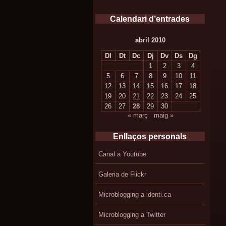
Calendari d’entrades
abril 2010
Dl
Dt
Dc
Dj
Dv
Ds
Dg
1
2
3
4
5
6
7
8
9
10
11
12
13
14
15
16
17
18
19
20
21
22
23
24
25
26
27
28
29
30
« març
maig »
Enllaços personals
Canal a Youtube
Galeria de Flickr
Microblogging a identi.ca
Microblogging a Twitter