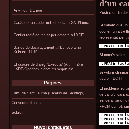
d’un c
Any nou IDE nou
Posted on
15 des
Caràcters unicode amb el teclat a GNU/Linux
Si sabem que un c
codi en un altre 
Configuració de teclat per defecte a LXDE
representat per \
UPDATE taula
Barres de desplaçament a l’Eclipse amb
Kubuntu 11.10
Si només volem el
UPDATE taula
El quadre de diàleg “Executa” (Alt + F2) a
LXDE/Openbox s’obre en segon pla
Si volem eliminar
usarem BOTH.
Pàgines
El problema sorge
Camí de Sant Jaume (Camino de Santiago)
de carro”,
carria
sencera, però no 
Conversor d’unitats
FROM camp), sin
Sobre mi
UPDATE taula
UPDATE taula
UPDATE taula
Núvol d’etiquetes