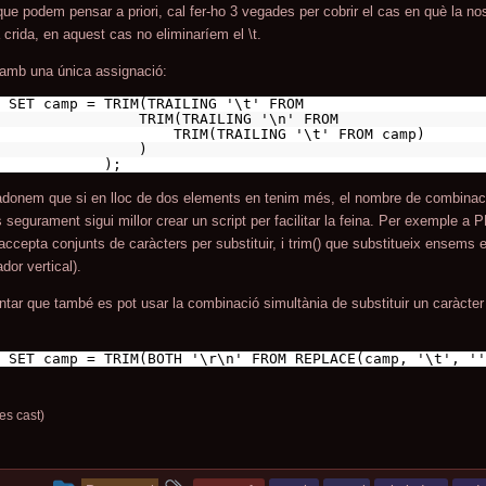
que podem pensar a priori, cal fer-ho 3 vegades per cobrir el cas en què la no
 crida, en aquest cas no eliminaríem el \t.
 amb una única assignació:
 SET camp = TRIM(TRAILING '\t' FROM
TRIM(TRAILING '\n' FROM
TRIM(TRAILING '\t' FROM camp)
)
);
donem que si en lloc de dos elements en tenim més, el nombre de combinac
egurament sigui millor crear un script per facilitar la feina. Per exemple a P
accepta conjunts de caràcters per substituir, i trim() que substitueix ensems esp
dor vertical).
tar que també es pot usar la combinació simultània de substituir un caràcter i
 SET camp = TRIM(BOTH '\r\n' FROM REPLACE(camp, '\t', ''
es cast)