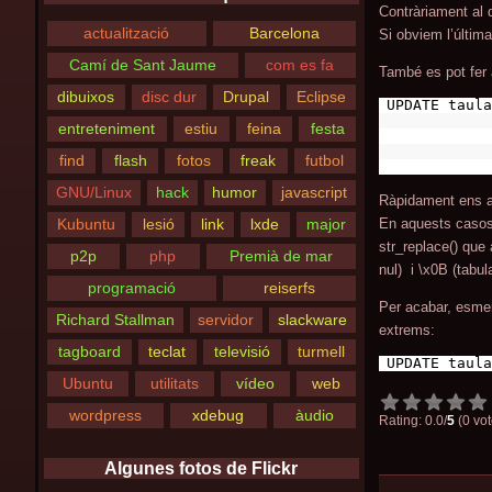
Contràriament al 
actualització
Barcelona
Si obviem l’última
Camí de Sant Jaume
com es fa
També es pot fer
dibuixos
disc dur
Drupal
Eclipse
UPDATE taula
entreteniment
estiu
feina
festa
find
flash
fotos
freak
futbol
GNU/Linux
hack
humor
javascript
Ràpidament ens a
En aquests casos s
Kubuntu
lesió
link
lxde
major
str_replace() que 
p2p
php
Premià de mar
nul) i \x0B (tabula
programació
reiserfs
Per acabar, esmen
Richard Stallman
servidor
slackware
extrems:
tagboard
teclat
televisió
turmell
UPDATE taula
Ubuntu
utilitats
vídeo
web
wordpress
xdebug
àudio
Rating: 0.0/
5
(0 vot
Algunes fotos de Flickr