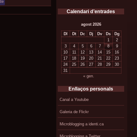
te
Calendari d’entrades
agost 2026
Dl
Dt
Dc
Dj
Dv
Ds
Dg
1
2
3
4
5
6
7
8
9
10
11
12
13
14
15
16
17
18
19
20
21
22
23
24
25
26
27
28
29
30
31
« gen.
Enllaços personals
Canal a Youtube
Galeria de Flickr
Microblogging a identi.ca
Microblogging a Twitter