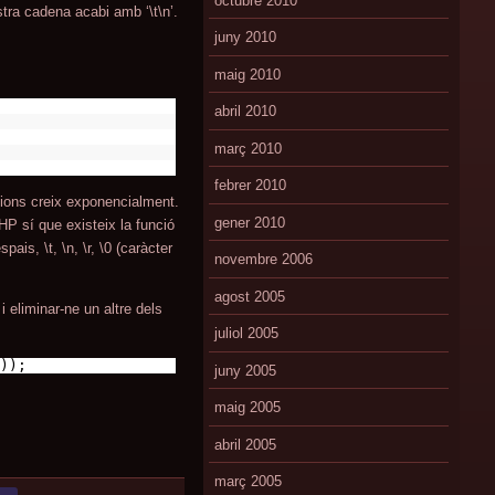
octubre 2010
stra cadena acabi amb ‘\t\n’.
juny 2010
maig 2010
abril 2010
març 2010
febrer 2010
ions creix exponencialment.
gener 2010
HP sí que existeix la funció
ais, \t, \n, \r, \0 (caràcter
novembre 2006
agost 2005
 eliminar-ne un altre dels
juliol 2005
));
juny 2005
maig 2005
abril 2005
març 2005