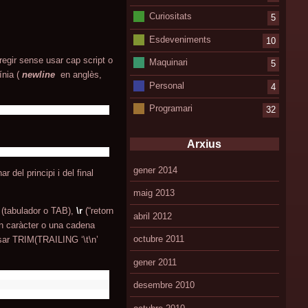
Curiositats
5
Esdeveniments
10
egir sense usar cap script o
Maquinari
5
nia (
newline
en anglès,
Personal
4
Programari
32
Arxius
gener 2014
del principi i del final
maig 2013
(tabulador o TAB),
\r
(“retorn
abril 2012
 caràcter o una cadena
octubre 2011
usar TRIM(TRAILING ‘\t\n’
gener 2011
desembre 2010