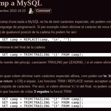
amp a MySQL
minterior
embre 2010 19:23
Comment
amp d’una taula a MySQL no ha de tenir caràcters especials, els podem corr
llenguatge de programació. Si per exemple volem eliminar el caràcter de nova lí
n) de qualsevol posició de la cadena ho podem fer així:
 SET camp = REPLACE(camp, '\n', '');
iminar-lo del final de la cadena:
 SET camp = TRIM(TRAILING '\t' FROM camp);
-lo només del principi, canviarem TRAILING per LEADING, i si el volem eliminar 
ix quan volem eliminar varis caràcters especials alhora, com poden ser
\n
,
\t
ge return
o CR) o espais. Les funcions TRIM i REPLACE només accepten un
conjunts de caràcters. Per això, si volem eliminar \t i \n del final, no podem 
ó que haurem de cridar
3 vegades
la funció TRIM:
 SET camp = TRIM(TRAILING '\t' FROM camp);
 SET camp = TRIM(TRAILING '\n' FROM camp);
 SET camp = TRIM(TRAILING '\t' FROM camp);