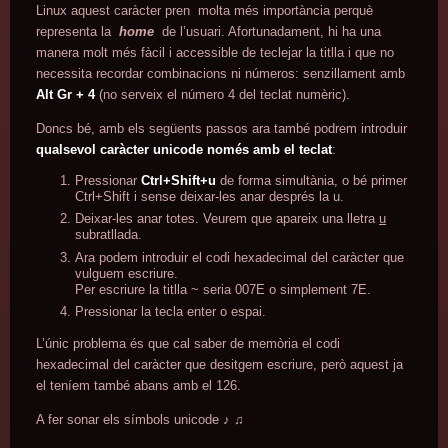
Linux aquest caràcter pren molta més importància perquè
representa la
home
de l’usuari. Afortunadament, hi ha una
manera molt més fàcil i accessible de teclejar la titlla i que no
necessita recordar combinacions ni números: senzillament amb
Alt Gr + 4
(no serveix el número 4 del teclat numèric).
Doncs bé, amb els següents passos ara també podrem introduir
qualsevol caràcter unicode només amb el teclat
:
Pressionar
Ctrl+Shift+u
de forma simultània, o bé primer
Ctrl+Shift i sense deixar-les anar després la u.
Deixar-les anar totes. Veurem que apareix una lletra
u
subratllada.
Ara podem introduir el codi hexadecimal del caràcter que
vulguem escriure.
Per escriure la titlla ~ seria 007E o simplement 7E.
Pressionar la tecla enter o espai.
L’únic problema és que cal saber de memòria el codi
hexadecimal del caràcter que desitgem escriure, però aquest ja
el teníem també abans amb el 126.
A fer sonar els símbols unicode ♪ ♫