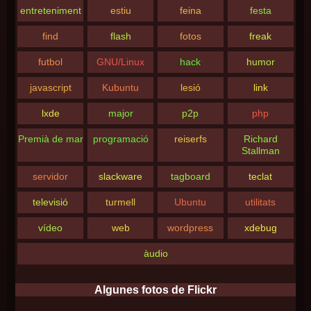
entreteniment
estiu
feina
festa
find
flash
fotos
freak
futbol
GNU/Linux
hack
humor
javascript
Kubuntu
lesió
link
lxde
major
p2p
php
Premià de mar
programació
reiserfs
Richard
Stallman
servidor
slackware
tagboard
teclat
televisió
turmell
Ubuntu
utilitats
vídeo
web
wordpress
xdebug
àudio
Algunes fotos de Flickr