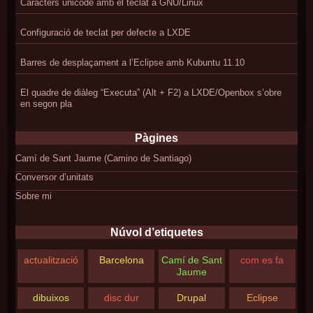
Caràcters unicode amb el teclat a GNU/Linux
Configuració de teclat per defecte a LXDE
Barres de desplaçament a l’Eclipse amb Kubuntu 11.10
El quadre de diàleg “Executa” (Alt + F2) a LXDE/Openbox s’obre
en segon pla
Pàgines
Camí de Sant Jaume (Camino de Santiago)
Conversor d’unitats
Sobre mi
Núvol d’etiquetes
actualització
Barcelona
Camí de Sant
com es fa
Jaume
dibuixos
disc dur
Drupal
Eclipse