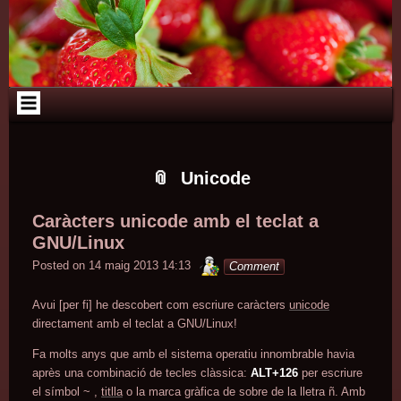
Skip
Skip
Skip
Skip
Skip
Skip
Skip
Skip
Skip
Skip
Skip
Skip
Skip
to
to
to
to
to
to
to
to
to
to
to
to
to
content
TEXT-
RECENT-
PAGES-
TAG_CLOUD-
TEXT-
TEXT-
CATEGORIES-
ARCHIVES-
CALENDAR-
LINKS-
LINKS-
LINKS-
2
POSTS-
2
2
5
3
437071482
2
2
2
3
4
2
Unicode
Caràcters unicode amb el teclat a
GNU/Linux
minterior
Posted on
14 maig 2013 14:13
Comment
Avui [per fi] he descobert com escriure caràcters
unicode
directament amb el teclat a GNU/Linux!
Fa molts anys que amb el sistema operatiu innombrable havia
après una combinació de tecles clàssica:
ALT+126
per escriure
el símbol ~ ,
titlla
o la marca gràfica de sobre de la lletra ñ. Amb