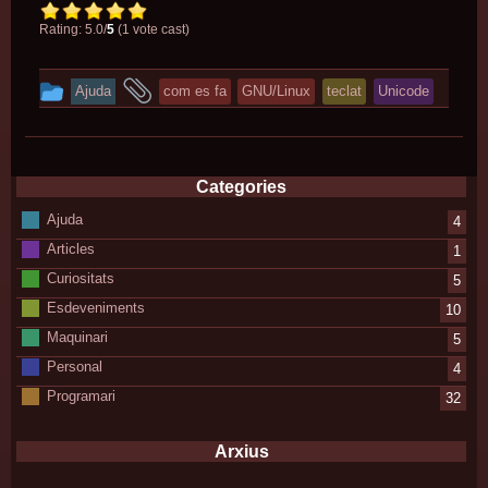
Rating: 5.0/
5
(1 vote cast)
This
and
Ajuda
com es fa
GNU/Linux
teclat
Unicode
entry
tagged
was
posted
Categories
in
Ajuda
4
Articles
1
Curiositats
5
Esdeveniments
10
Maquinari
5
Personal
4
Programari
32
Arxius