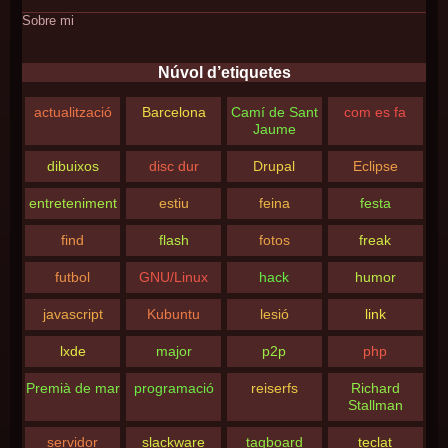
Sobre mi
Núvol d’etiquetes
actualització
Barcelona
Camí de Sant
com es fa
Jaume
dibuixos
disc dur
Drupal
Eclipse
entreteniment
estiu
feina
festa
find
flash
fotos
freak
futbol
GNU/Linux
hack
humor
javascript
Kubuntu
lesió
link
lxde
major
p2p
php
Premià de mar
programació
reiserfs
Richard
Stallman
servidor
slackware
tagboard
teclat