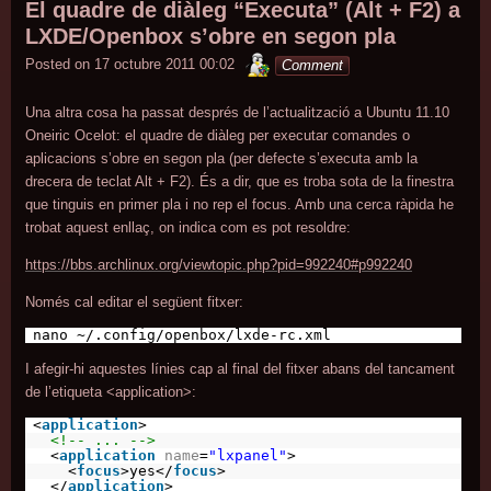
posted
El quadre de diàleg “Executa” (Alt + F2) a
in
LXDE/Openbox s’obre en segon pla
minterior
Posted on
17 octubre 2011 00:02
Comment
Una altra cosa ha passat després de l’actualització a Ubuntu 11.10
Oneiric Ocelot: el quadre de diàleg per executar comandes o
aplicacions s’obre en segon pla (per defecte s’executa amb la
drecera de teclat Alt + F2). És a dir, que es troba sota de la finestra
que tinguis en primer pla i no rep el focus. Amb una cerca ràpida he
trobat aquest enllaç, on indica com es pot resoldre:
https://bbs.archlinux.org/viewtopic.php?pid=992240#p992240
Només cal editar el següent fitxer:
nano ~/.config/openbox/lxde-rc.xml
I afegir-hi aquestes línies cap al final del fitxer abans del tancament
de l’etiqueta <application>:
<
application
>
<!-- ... -->
<
application
name
=
"lxpanel"
>
<
focus
>yes</
focus
>
</
application
>