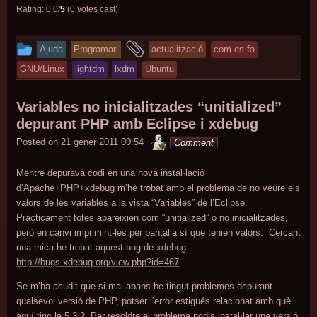
Rating: 0.0/
5
(0 votes cast)
This
and
Ajuda
Programari
actualització
com es fa
entry
tagged
GNU/Linux
lightdm
lxdm
Ubuntu
was
posted
Variables no inicialitzades “unitialized”
in
depurant PHP amb Eclipse i xdebug
minterior
Posted on
21 gener 2011 00:54
Comment
Mentre depurava codi en una nova instal·lació
d’Apache+PHP+xdebug m’he trobat amb el problema de no veure els
valors de les variables a la vista “Variables” de l’Eclipse.
Pràcticament totes apareixien com “unitialized” o no inicialitzades,
però en canvi imprimint-les per pantalla sí que tenien valors. Cercant
una mica he trobat aquest bug de xdebug:
http://bugs.xdebug.org/view.php?id=467
.
Se m’ha acudit que si mai abans he tingut problemes depurant
qualsevol versió de PHP, potser l’error estigués relacionat amb què
aquí tinc la 5.3.2. Per resoldre el problema podia instal·lar una versió