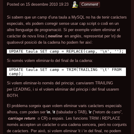
minterior
Posted on
15 desembre 2010 19:23
Comment
Si sabem que un camp d’una taula a MySQL no ha de tenir caràcters
especials, els podem corregir sense usar cap script o codi en un
altre llenguatge de programació. Si per exemple volem eliminar el
caràcter de nova línia (
newline
en anglès, representat per \n) de
qualsevol posició de la cadena ho podem fer així:
UPDATE taula SET camp = REPLACE(camp, '\n', '');
Si només volem eliminar-lo del final de la cadena:
UPDATE taula SET camp = TRIM(TRAILING '\t' FROM
camp);
Si volem eliminar-lo només del principi, canviarem TRAILING
per LEADING, i si el volem eliminar del principi i del final usarem
BOTH.
El problema sorgeix quan volem eliminar varis caràcters especials
alhora, com poden ser
\n
,
\t
(tabulador o TAB),
\r
(“retorn de carro”,
carriage return
o CR) o espais. Les funcions TRIM i REPLACE
només accepten un caràcter o una cadena sencera, però no conjunts
de caràcters. Per això, si volem eliminar \t i \n del final, no podem