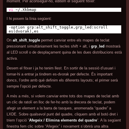
moment. Per aconseguir-ho, editem el següent fitxer:
vi
~/.Xkbmap
I hi posem la línia següent:
-option grp:alt_shift_toggle,grp_led:scroll
es(dvorak),es
On
alt_shift_toggle
permet canviar entre els mapes de teclat
pressionant simultàniament les tecles shift + alt, i
grp_led
mostrarà
al LED scroll o de desplaçament quina de les dues distribucions està
activa.
Desem el fitxer i ja ho tenim llest. En sortir de la sessió d’usuari i
tornar-hi a entrar ja tindrem es-dvorak per defecte. És important
doncs, l’ordre amb què definim els diferents layouts; el primer serà
sempre l’opció per defecte.
A més a més, si volem canviar entre tots dos mapes de teclat amb
un clic de ratolí en lloc de fer-ho amb la drecera de teclat, podem
afegir un element a la barra de tasques, anomenada “quadre” a
LXDE. Sobre qualsevol punt del quadre, cliquem amb el botó dret i
triem l’opció “
Afegeix / Elimina elements del quadre
“. A la següent
finestra fem clic sobre “Afegeix” i novament s’obrirà una altra