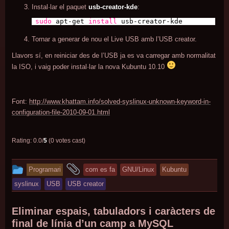
Instal·lar el paquet
usb-creator-kde
:
sudo
apt-get
install
usb-creator-kde
Tornar a generar de nou el Live USB amb l’USB creator.
Llavors sí, en reiniciar des de l’USB ja es va carregar amb normalitat
la ISO, i vaig poder instal·lar la nova Kubuntu 10.10
Font:
http://www.khattam.info/solved-syslinux-unknown-keyword-in-
configuration-file-2010-09-01.html
Rating: 0.0/
5
(0 votes cast)
This
and
Programari
com es fa
GNU/Linux
Kubuntu
entry
tagged
syslinux
USB
USB creator
was
posted
Eliminar espais, tabuladors i caràcters de
in
final de línia d’un camp a MySQL