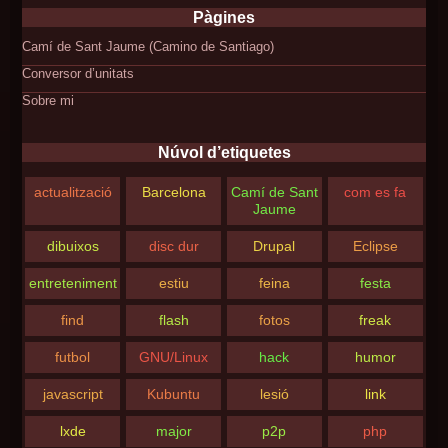
Pàgines
Camí de Sant Jaume (Camino de Santiago)
Conversor d’unitats
Sobre mi
Núvol d’etiquetes
actualització
Barcelona
Camí de Sant
com es fa
Jaume
dibuixos
disc dur
Drupal
Eclipse
entreteniment
estiu
feina
festa
find
flash
fotos
freak
futbol
GNU/Linux
hack
humor
javascript
Kubuntu
lesió
link
lxde
major
p2p
php