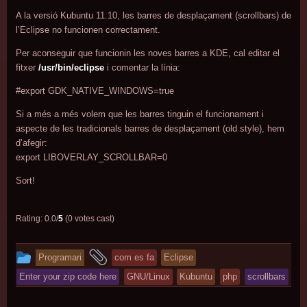
A la versió Kubuntu 11.10, les barres de desplaçament (scrollbars) de
l’Eclipse no funcionen correctament.
Per aconseguir que funcionin les noves barres a KDE, cal editar el
fitxer
/usr/bin/eclipse
i comentar la línia:
#export GDK_NATIVE_WINDOWS=true
Si a més a més volem que les barres tinguin el funcionament i
aspecte de les tradicionals barres de desplaçament (old style), hem
d’afegir:
export LIBOVERLAY_SCROLLBAR=0
Sort!
Rating: 0.0/
5
(0 votes cast)
This
and
Programari
com es fa
Eclipse
entry
tagged
Enter your zip code here
GNU/Linux
Kubuntu
php
scrollbars
was