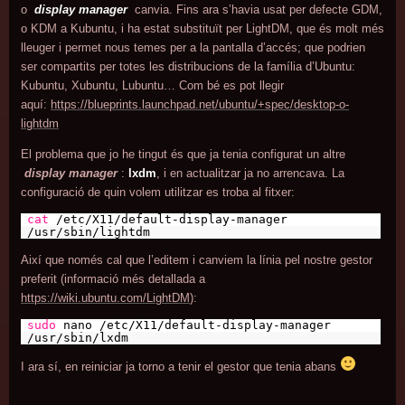
o
display manager
canvia. Fins ara s’havia usat per defecte GDM,
o KDM a Kubuntu, i ha estat substituït per LightDM, que és molt més
lleuger i permet nous temes per a la pantalla d’accés; que podrien
ser compartits per totes les distribucions de la família d’Ubuntu:
Kubuntu, Xubuntu, Lubuntu… Com bé es pot llegir
aquí:
https://blueprints.launchpad.net/ubuntu/+spec/desktop-o-
lightdm
El problema que jo he tingut és que ja tenia configurat un altre
display manager
:
lxdm
, i en actualitzar ja no arrencava. La
configuració de quin volem utilitzar es troba al fitxer:
cat
/etc/X11/default-display-manager
/usr/sbin/lightdm
Així que només cal que l’editem i canviem la línia pel nostre gestor
preferit (informació més detallada a
https://wiki.ubuntu.com/LightDM
):
sudo
nano /etc/X11/default-display-manager
/usr/sbin/lxdm
I ara sí, en reiniciar ja torno a tenir el gestor que tenia abans