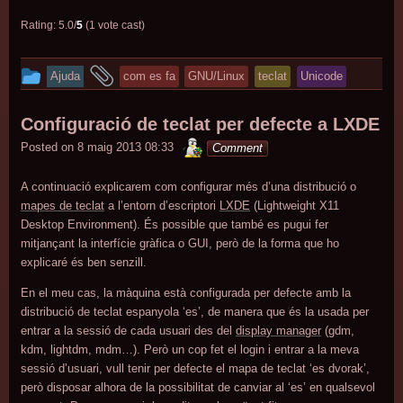
Rating: 5.0/
5
(1 vote cast)
This
and
Ajuda
com es fa
GNU/Linux
teclat
Unicode
entry
tagged
was
Configuració de teclat per defecte a LXDE
posted
minterior
Posted on
8 maig 2013 08:33
Comment
in
A continuació explicarem com configurar més d’una distribució o
mapes de teclat
a l’entorn d’escriptori
LXDE
(Lightweight X11
Desktop Environment). És possible que també es pugui fer
mitjançant la interfície gràfica o GUI, però de la forma que ho
explicaré és ben senzill.
En el meu cas, la màquina està configurada per defecte amb la
distribució de teclat espanyola ‘es’, de manera que és la usada per
entrar a la sessió de cada usuari des del
display manager
(gdm,
kdm, lightdm, mdm…). Però un cop fet el login i entrar a la meva
sessió d’usuari, vull tenir per defecte el mapa de teclat ‘es dvorak’,
però disposar alhora de la possibilitat de canviar al ‘es’ en qualsevol