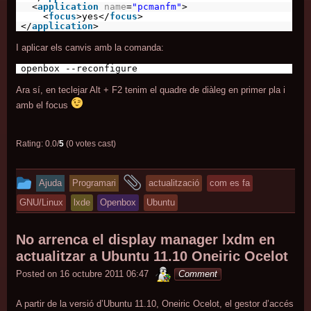
<
application
name
=
"pcmanfm"
>
<
focus
>yes</
focus
>
</
application
>
I aplicar els canvis amb la comanda:
openbox --reconfigure
Ara sí, en teclejar Alt + F2 tenim el quadre de diàleg en primer pla i
amb el focus
Rating: 0.0/
5
(0 votes cast)
This
and
Ajuda
Programari
actualització
com es fa
entry
tagged
GNU/Linux
lxde
Openbox
Ubuntu
was
posted
No arrenca el display manager lxdm en
in
actualitzar a Ubuntu 11.10 Oneiric Ocelot
minterior
Posted on
16 octubre 2011 06:47
Comment
A partir de la versió d’Ubuntu 11.10, Oneiric Ocelot, el gestor d’accés