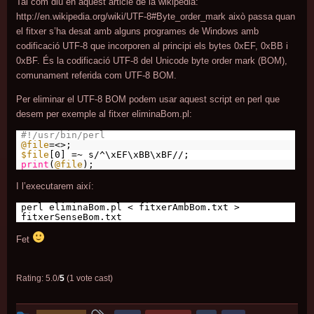
Tal com diu en aquest article de la wikipedia:
http://en.wikipedia.org/wiki/UTF-8#Byte_order_mark això passa quan
el fitxer s’ha desat amb alguns programes de Windows amb
codificació UTF-8 que incorporen al principi els bytes 0xEF, 0xBB i
0xBF. És la codificació UTF-8 del Unicode byte order mark (BOM),
comunament referida com UTF-8 BOM.
Per eliminar el UTF-8 BOM podem usar aquest script en perl que
desem per exemple al fitxer eliminaBom.pl:
#!/usr/bin/perl
@file
=<>;
$file
[0] =~ s/^\xEF\xBB\xBF//;
print
(
@file
);
I l’executarem així:
perl eliminaBom.pl < fitxerAmbBom.txt >
fitxerSenseBom.txt
Fet
Rating: 5.0/
5
(1 vote cast)
This