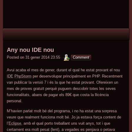
Skip
Skip
Skip
Skip
Skip
Skip
Skip
Skip
Skip
Skip
Skip
Skip
Skip
to
to
to
to
to
to
to
to
to
to
to
to
to
content
TEXT-
RECENT-
PAGES-
TAG_CLOUD-
TEXT-
TEXT-
CATEGORIES-
ARCHIVES-
CALENDAR-
LINKS-
LINKS-
LINKS-
2
POSTS-
2
2
5
3
437071482
2
2
2
3
4
2
Any nou IDE nou
minterior
Posted on
31 gener 2014 23:55
Comment
Avui acaba el mes de gener, durant el qual he estat provant el nou
IDE
PhpStorm
per desenvolupar principalment en PHP. Recentment
van publicar la versió 7 i és la que he estat provant. Ofereixen un
mes de proves gratuït perquè puguem descobrir totes les seves
funcionalitats, abans de pagar els 89€ que costa la llicència
personal.
M’havien parlat molt bé del programa, i no ha estat una sorpresa
veure que realment funciona molt bé. Jo ja estava força content de
l’
Eclipse
, amb el qual porto treballant uns vuit anys, tot i que
certament era molt pesat (lent), a vegades es penjava o petava