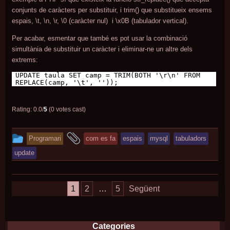
conjunts de caràcters per substituir, i trim() que substitueix ensems
espais, \t, \n, \r, \0 (caràcter nul) i \x0B (tabulador vertical).
Per acabar, esmentar que també es pot usar la combinació
simultània de substituir un caràcter i eliminar-ne un altre dels
extrems:
UPDATE taula SET camp = TRIM(BOTH '\r\n' FROM
REPLACE(camp, '\t', ''));
Rating: 0.0/
5
(0 votes cast)
This
and
Programari
com es fa
espais
mysql
tabuladors
entry
tagged
update
was
posted
Navegació
1
2
…
5
Següent
in
d'entrades
Categories