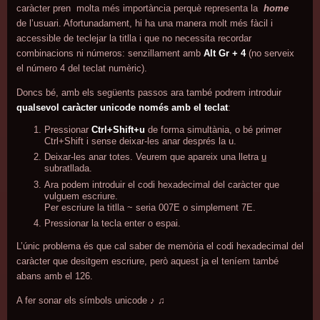
caràcter pren molta més importància perquè representa la
home
de l’usuari. Afortunadament, hi ha una manera molt més fàcil i
accessible de teclejar la titlla i que no necessita recordar
combinacions ni números: senzillament amb
Alt Gr + 4
(no serveix
el número 4 del teclat numèric).
Doncs bé, amb els següents passos ara també podrem introduir
qualsevol caràcter unicode només amb el teclat
:
Pressionar
Ctrl+Shift+u
de forma simultània, o bé primer
Ctrl+Shift i sense deixar-les anar després la u.
Deixar-les anar totes. Veurem que apareix una lletra
u
subratllada.
Ara podem introduir el codi hexadecimal del caràcter que
vulguem escriure.
Per escriure la titlla ~ seria 007E o simplement 7E.
Pressionar la tecla enter o espai.
L’únic problema és que cal saber de memòria el codi hexadecimal del
caràcter que desitgem escriure, però aquest ja el teníem també
abans amb el 126.
A fer sonar els símbols unicode ♪ ♫