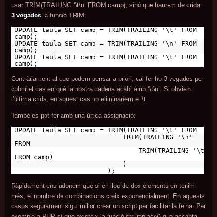
usar TRIM(TRAILING ‘\t\n’ FROM camp), sinó que haurem de cridar
3 vegades
la funció TRIM:
UPDATE taula SET camp = TRIM(TRAILING '\t' FROM
camp);
UPDATE taula SET camp = TRIM(TRAILING '\n' FROM
camp);
UPDATE taula SET camp = TRIM(TRAILING '\t' FROM
camp);
Contràriament al que podem pensar a priori, cal fer-ho 3 vegades per
cobrir el cas en què la nostra cadena acabi amb ‘\t\n’. Si obviem
l’última crida, en aquest cas no eliminaríem el \t.
També es pot fer amb una única assignació:
UPDATE taula SET camp = TRIM(TRAILING '\t' FROM
TRIM(TRAILING '\n'
FROM
TRIM(TRAILING '\t'
FROM camp)
)
);
Ràpidament ens adonem que si en lloc de dos elements en tenim
més, el nombre de combinacions creix exponencialment. En aquests
casos segurament sigui millor crear un script per facilitar la feina. Per
exemple a PHP sí que existeix la funció str_replace() que accepta