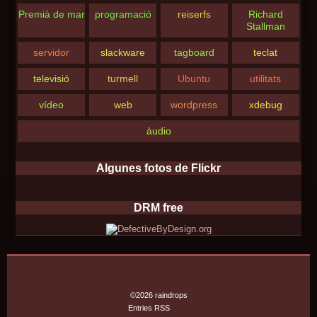
Premià de mar
programació
reiserfs
Richard
Stallman
servidor
slackware
tagboard
teclat
televisió
turmell
Ubuntu
utilitats
vídeo
web
wordpress
xdebug
àudio
Algunes fotos de Flickr
DRM free
©2026 raindrops
Entries RSS