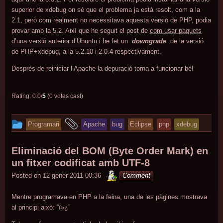
superior de xdebug on sé que el problema ja està resolt, com a la
2.1, però com realment no necessitava aquesta versió de PHP, podia
provar amb la 5.2. Així que he seguit el post de
com usar paquets
d’una versió anterior d’Ubuntu
i he fet un
downgrade
de la versió
de PHP+xdebug, a la 5.2.10 i 2.0.4 respectivament.
Després de reiniciar l’Apache la depuració torna a funcionar bé!
Rating: 0.0/
5
(0 votes cast)
This
and
Programari
Apache
bug
Eclipse
php
xdebug
entry
tagged
was
Eliminació del BOM (Byte Order Mark) en
posted
un fitxer codificat amb UTF-8
in
minterior
Posted on
12 gener 2011 00:36
Comment
Mentre programava en PHP a la feina, una de les pàgines mostrava
al principi això: ”ï»¿”