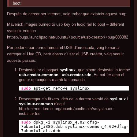
boot:
Després de cercar per internet, vaig trobar que existeix aquest bug:
Maverick images burned to usb key on lucid fail to boot – different
syslinux version
https://bugs.launchpad.net/ubuntu/+source/usb-creator/+bug/608382
Per poder crear correctament el USB d’arrencada, vaig tornar a
carregar el Live CD, però abans d’usar el USB creator, vaig seguir
aquests passos:
Desinstal·lar el paquet
syslinux
, que alhora desinstal·la també
usb-creator-common
i
usb-creator-kde
. Es pot fer amb el
gestor de paquets o amb la comanda:
sudo
apt-get remove syslinux
Descarregar els fitxers .deb de la darrera versió de
syslinux
i
syslinux-common
d’aquí
http://mirrors.kernel.org/ubuntu/pool/main/s/syslinux/
i
instal·lar-los:
sudo
dpkg -i syslinux_4.02+dfsg-
7ubuntu1_i386.deb syslinux-common_4.02+dfsg-
7ubuntu1_all.deb