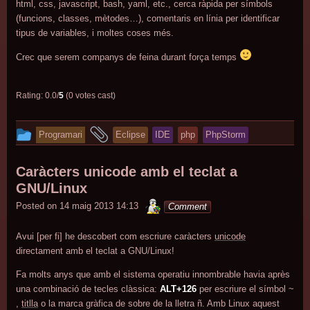
html, css, javascript, bash, yaml, etc., cerca ràpida per símbols
(funcions, classes, mètodes…), comentaris en línia per identificar
tipus de variables, i moltes coses més.
Crec que serem companys de feina durant força temps
Rating: 0.0/
5
(0 votes cast)
This
and
Programari
Eclipse
IDE
php
PhpStorm
entry
tagged
was
Caràcters unicode amb el teclat a
posted
GNU/Linux
in
minterior
Posted on
14 maig 2013 14:13
Comment
Avui [per fi] he descobert com escriure caràcters
unicode
directament amb el teclat a GNU/Linux!
Fa molts anys que amb el sistema operatiu innombrable havia après
una combinació de tecles clàssica:
ALT+126
per escriure el símbol ~
,
titlla
o la marca gràfica de sobre de la lletra ñ. Amb Linux aquest