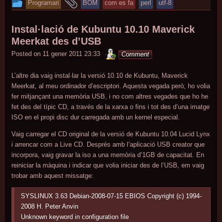
and
Programari
BOM
com es fa
perl
utf-8
entry
tagged
was
Instal·lació de Kubuntu 10.10 Maverick
posted
Meerkat des d’USB
in
minterior
Posted on
11 gener 2011 23:33
Comment
L’altre dia vaig instal·lar la versió 10.10 de Kubuntu, Maverick
Meerkat, al meu ordinador d’escriptori. Aquesta vegada però, ho volia
fer mitjançant una memòria USB, i no com altres vegades que ho he
fet des del típic CD, a través de la xarxa o fins i tot des d’una imatge
ISO en el propi disc dur carregada amb un kernel especial.
Vaig carregar el CD original de la versió de Kubuntu 10.04 Lucid Lynx
i arrencar com a Live CD. Després amb l’aplicació USB creator que
incorpora, vaig gravar la iso a una memòria d’1GB de capacitat. En
reiniciar la màquina i indicar que volia iniciar des de l’USB, em vaig
trobar amb aquest missatge:
SYSLINUX 3.63 Debian-2008-07-15 EBIOS Copyright (c) 1994-
2008 H. Peter Anvin
Unknown keyword in configuration file