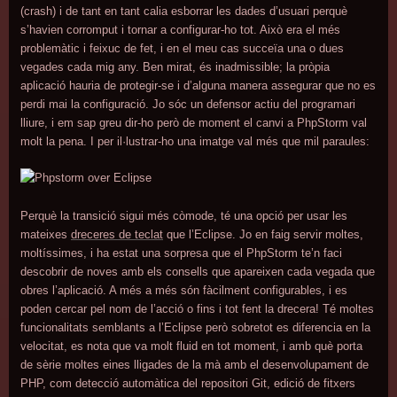
(crash) i de tant en tant calia esborrar les dades d’usuari perquè
s’havien corromput i tornar a configurar-ho tot. Això era el més
problemàtic i feixuc de fet, i en el meu cas succeïa una o dues
vegades cada mig any. Ben mirat, és inadmissible; la pròpia
aplicació hauria de protegir-se i d’alguna manera assegurar que no es
perdi mai la configuració. Jo sóc un defensor actiu del programari
lliure, i em sap greu dir-ho però de moment el canvi a PhpStorm val
molt la pena. I per il·lustrar-ho una imatge val més que mil paraules:
Perquè la transició sigui més còmode, té una opció per usar les
mateixes
dreceres de teclat
que l’Eclipse. Jo en faig servir moltes,
moltíssimes, i ha estat una sorpresa que el PhpStorm te’n faci
descobrir de noves amb els consells que apareixen cada vegada que
obres l’aplicació. A més a més són fàcilment configurables, i es
poden cercar pel nom de l’acció o fins i tot fent la drecera! Té moltes
funcionalitats semblants a l’Eclipse però sobretot es diferencia en la
velocitat, es nota que va molt fluid en tot moment, i amb què porta
de sèrie moltes eines lligades de la mà amb el desenvolupament de
PHP, com detecció automàtica del repositori Git, edició de fitxers