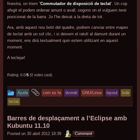
finestra, on triem “
Commutador de disposició de teclat
“. Un cop
afegit el podem ordenar amunt o avall, segons on el vulguem tenir
posicionat de la barra. Jo l’he deixat a la dreta de tot.
Ara, amb aquest nou botó del quadre, podrem canviar entre mapes
de teclat amb un sol clic, i si deixem el ratolí al damunt durant un
moment, ens dirà textualment quin estem utilitzant en aquest
moment.
A teclejar!
Rating: 0.0/
5
(0 votes cast)
This
and
Ajuda
com es fa
dvorak
GNU/Linux
layout
lxde
entry
tagged
teclat
was
posted
Barres de desplaçament a l’Eclipse amb
in
Kubuntu 11.10
minterior
Posted on
30 abril 2012 18:39
Comment