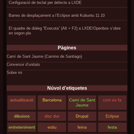
Configuració de teclat per defecte a LXDE
Barres de desplaçament a l’Eclipse amb Kubuntu 11.10
El quadre de diàleg “Executa” (Alt + F2) a LXDE/Openbox s’obre
en segon pla
Pàgines
Camí de Sant Jaume (Camino de Santiago)
Conversor d’unitats
Sobre mi
Núvol d’etiquetes
actualització
Barcelona
Camí de Sant
com es fa
Jaume
dibuixos
disc dur
Drupal
Eclipse
entreteniment
estiu
feina
festa