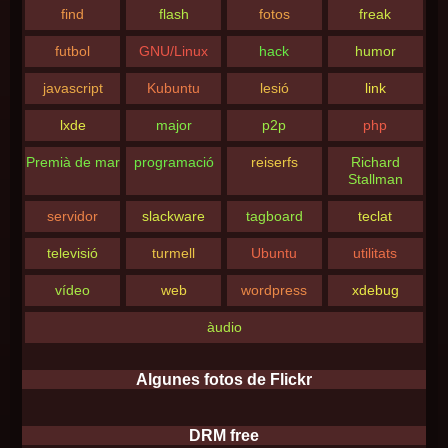
find
flash
fotos
freak
futbol
GNU/Linux
hack
humor
javascript
Kubuntu
lesió
link
lxde
major
p2p
php
Premià de mar
programació
reiserfs
Richard
Stallman
servidor
slackware
tagboard
teclat
televisió
turmell
Ubuntu
utilitats
vídeo
web
wordpress
xdebug
àudio
Algunes fotos de Flickr
DRM free