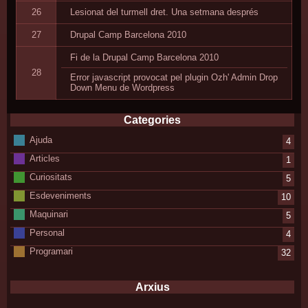
26
Lesionat del turmell dret. Una setmana després
27
Drupal Camp Barcelona 2010
Fi de la Drupal Camp Barcelona 2010
28
Error javascript provocat pel plugin Ozh' Admin Drop
Down Menu de Wordpress
Categories
Ajuda
4
Articles
1
Curiositats
5
Esdeveniments
10
Maquinari
5
Personal
4
Programari
32
Arxius