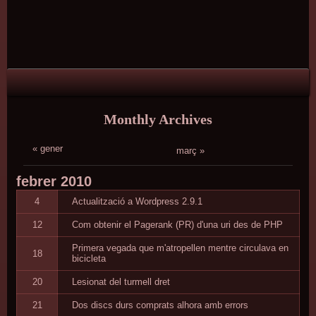
Skip
Skip
Skip
Skip
Skip
Skip
Skip
Skip
Skip
Skip
Skip
Skip
Skip
to
to
to
to
to
to
to
to
to
to
to
to
to
content
TEXT-
RECENT-
PAGES-
TAG_CLOUD-
TEXT-
TEXT-
CATEGORIES-
ARCHIVES-
CALENDAR-
LINKS-
LINKS-
LINKS-
2
POSTS-
2
2
5
3
437071482
2
2
2
3
4
2
Monthly Archives
« gener
març »
febrer
2010
4
Actualització a Wordpress 2.9.1
12
Com obtenir el Pagerank (PR) d'una uri des de PHP
Primera vegada que m'atropellen mentre circulava en
18
bicicleta
20
Lesionat del turmell dret
21
Dos discs durs comprats alhora amb errors