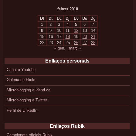
febrer 2010
Dl
Dt
Dc
Dj
Dv
Ds
Dg
1
2
3
4
5
6
7
8
9
10
11
12
13
14
15
16
17
18
19
20
21
22
23
24
25
26
27
28
« gen.
març »
Enllaços personals
Canal a Youtube
Galeria de Flickr
Microblogging a identi.ca
Microblogging a Twitter
Perfil de LinkedIn
Enllaços Rubik
Campionats oficials Rubik