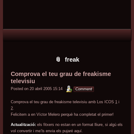
Skip
Skip
Skip
Skip
Skip
Skip
Skip
Skip
Skip
Skip
Skip
Skip
Skip
to
to
to
to
to
to
to
to
to
to
to
to
to
content
TEXT-
RECENT-
PAGES-
TAG_CLOUD-
TEXT-
TEXT-
CATEGORIES-
ARCHIVES-
CALENDAR-
LINKS-
LINKS-
LINKS-
2
POSTS-
2
2
5
3
437071482
2
2
2
3
4
2
freak
Comprova el teu grau de freakisme
televisiu
minterior
Posted on
20 abril 2005 15:14
Comment
Comprova el teu grau de freakisme televisiu amb Los ICOS
1
i
2
.
Felicitem a en Víctor Melero perquè ha completat el primer!
Actualització:
els fitxers no estan en un format lliure, si algú els
vol convertir i me’ls envia els pujaré aquí.