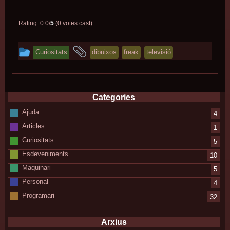
Rating: 0.0/
5
(0 votes cast)
This
and
Curiositats
dibuixos
freak
televisió
entry
tagged
was
posted
Categories
in
Ajuda
4
Articles
1
Curiositats
5
Esdeveniments
10
Maquinari
5
Personal
4
Programari
32
Arxius