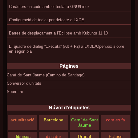
Caràcters unicode amb el teclat a GNU/Linux
Configuració de teclat per defecte a LXDE
Barres de desplaçament a l’Eclipse amb Kubuntu 11.10
El quadre de diàleg “Executa” (Alt + F2) a LXDE/Openbox s’obre
en segon pla
Pàgines
Camí de Sant Jaume (Camino de Santiago)
Conversor d’unitats
Sobre mi
Núvol d’etiquetes
actualització
Barcelona
Camí de Sant
com es fa
Jaume
dibuixos
disc dur
Drupal
Eclipse