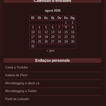
Calendari d’entrades
agost 2026
Dl
Dt
Dc
Dj
Dv
Ds
Dg
1
2
3
4
5
6
7
8
9
10
11
12
13
14
15
16
17
18
19
20
21
22
23
24
25
26
27
28
29
30
31
« gen.
Enllaços personals
Canal a Youtube
Galeria de Flickr
Microblogging a identi.ca
Microblogging a Twitter
Perfil de LinkedIn