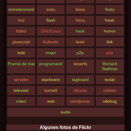
entreteniment
estiu
feina
festa
find
flash
fotos
freak
futbol
GNU/Linux
hack
humor
javascript
Kubuntu
lesió
link
lxde
major
p2p
php
Premià de mar
programació
reiserfs
Richard
Stallman
servidor
slackware
tagboard
teclat
televisió
turmell
Ubuntu
utilitats
vídeo
web
wordpress
xdebug
àudio
Algunes fotos de Flickr