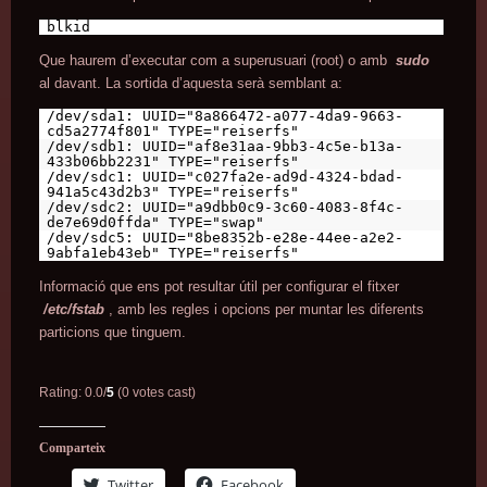
blkid
Que haurem d’executar com a superusuari (root) o amb
sudo
al davant. La sortida d’aquesta serà semblant a:
/dev/sda1: UUID="8a866472-a077-4da9-9663-
cd5a2774f801" TYPE="reiserfs"
/dev/sdb1: UUID="af8e31aa-9bb3-4c5e-b13a-
433b06bb2231" TYPE="reiserfs"
/dev/sdc1: UUID="c027fa2e-ad9d-4324-bdad-
941a5c43d2b3" TYPE="reiserfs"
/dev/sdc2: UUID="a9dbb0c9-3c60-4083-8f4c-
de7e69d0ffda" TYPE="swap"
/dev/sdc5: UUID="8be8352b-e28e-44ee-a2e2-
9abfa1eb43eb" TYPE="reiserfs"
Informació que ens pot resultar útil per configurar el fitxer
/etc/fstab
, amb les regles i opcions per muntar les diferents
particions que tinguem.
Rating: 0.0/
5
(0 votes cast)
Comparteix
Twitter
Facebook