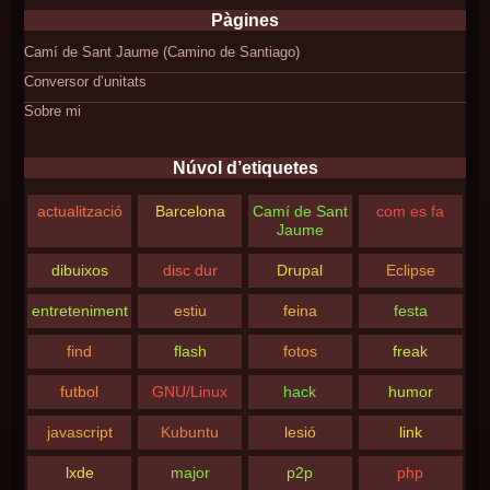
Pàgines
Camí de Sant Jaume (Camino de Santiago)
Conversor d’unitats
Sobre mi
Núvol d’etiquetes
actualització
Barcelona
Camí de Sant
com es fa
Jaume
dibuixos
disc dur
Drupal
Eclipse
entreteniment
estiu
feina
festa
find
flash
fotos
freak
futbol
GNU/Linux
hack
humor
javascript
Kubuntu
lesió
link
lxde
major
p2p
php