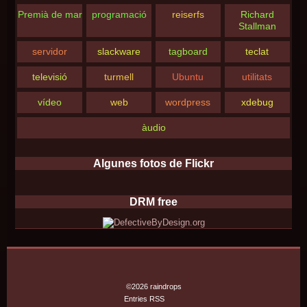
Premià de mar
programació
reiserfs
Richard
Stallman
servidor
slackware
tagboard
teclat
televisió
turmell
Ubuntu
utilitats
vídeo
web
wordpress
xdebug
àudio
Algunes fotos de Flickr
DRM free
©2026 raindrops
Entries RSS