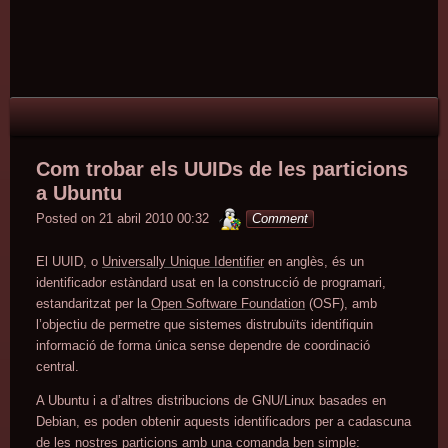
Skip
to
content
Com trobar els UUIDs de les particions
a Ubuntu
minterior
Posted on
21 abril 2010 00:32
Comment
El UUID, o
Universally Unique Identifier
en anglès, és un
identificador estàndard usat en la construcció de programari,
estandaritzat per la
Open Software Foundation
(OSF), amb
l’objectiu de permetre que sistemes distrubuïts identifiquin
informació de forma única sense dependre de coordinació
central.
A Ubuntu i a d’altres distribucions de GNU/Linux basades en
Debian, es poden obtenir aquests identificadors per a cadascuna
de les nostres particions amb una comanda ben simple: