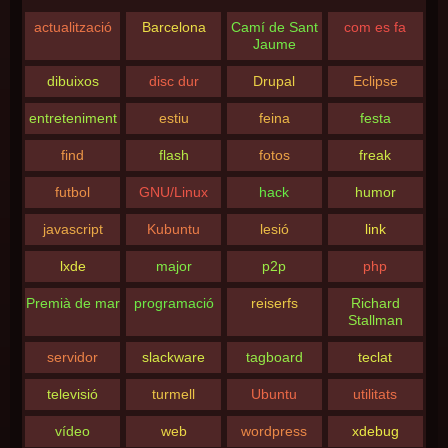
actualització
Barcelona
Camí de Sant
com es fa
Jaume
dibuixos
disc dur
Drupal
Eclipse
entreteniment
estiu
feina
festa
find
flash
fotos
freak
futbol
GNU/Linux
hack
humor
javascript
Kubuntu
lesió
link
lxde
major
p2p
php
Premià de mar
programació
reiserfs
Richard
Stallman
servidor
slackware
tagboard
teclat
televisió
turmell
Ubuntu
utilitats
vídeo
web
wordpress
xdebug