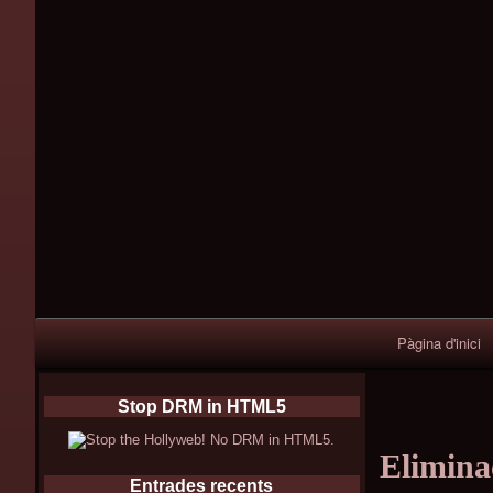
Primary
Pàgina d'inici
Navigation
Stop DRM in HTML5
Elimina
Entrades recents