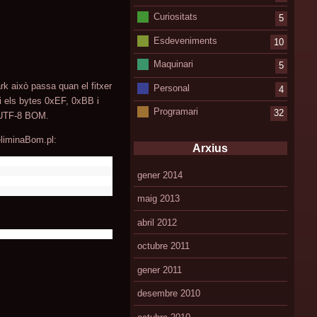
Curiositats
5
Esdeveniments
10
Maquinari
5
rk això passa quan el fitxer
Personal
4
i els bytes 0xEF, 0xBB i
Programari
32
m UTF-8 BOM.
eliminaBom.pl:
Arxius
gener 2014
maig 2013
abril 2012
octubre 2011
gener 2011
desembre 2010