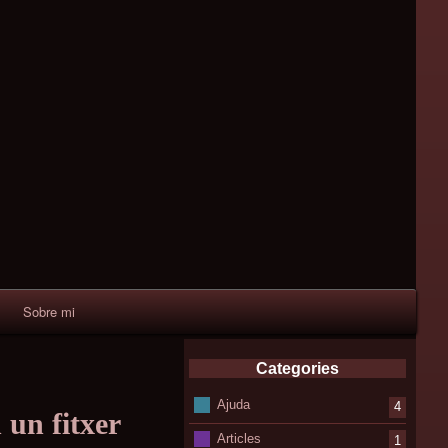
Sobre mi
Categories
Ajuda
4
un fitxer
Articles
1