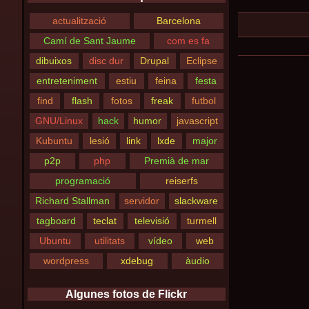
actualització
Barcelona
Camí de Sant Jaume
com es fa
dibuixos
disc dur
Drupal
Eclipse
entreteniment
estiu
feina
festa
find
flash
fotos
freak
futbol
GNU/Linux
hack
humor
javascript
Kubuntu
lesió
link
lxde
major
p2p
php
Premià de mar
programació
reiserfs
Richard Stallman
servidor
slackware
tagboard
teclat
televisió
turmell
Ubuntu
utilitats
vídeo
web
wordpress
xdebug
àudio
Algunes fotos de Flickr