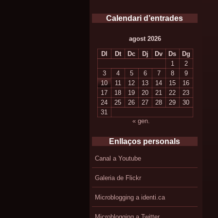
Calendari d’entrades
agost 2026
Dl
Dt
Dc
Dj
Dv
Ds
Dg
1
2
3
4
5
6
7
8
9
10
11
12
13
14
15
16
17
18
19
20
21
22
23
24
25
26
27
28
29
30
31
« gen.
Enllaços personals
Canal a Youtube
Galeria de Flickr
Microblogging a identi.ca
Microblogging a Twitter