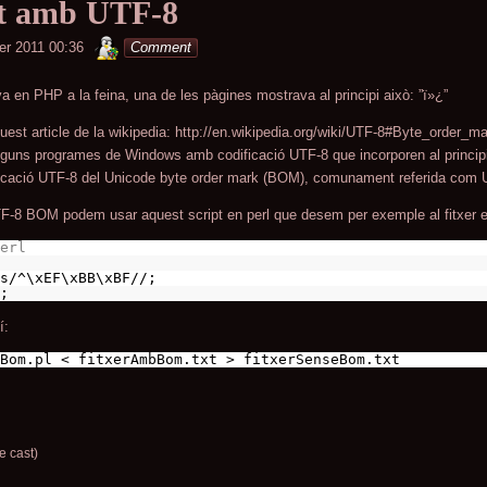
at amb UTF-8
minterior
er 2011 00:36
Comment
 en PHP a la feina, una de les pàgines mostrava al principi això: ”ï»¿”
uest article de la wikipedia: http://en.wikipedia.org/wiki/UTF-8#Byte_order_ma
lguns programes de Windows amb codificació UTF-8 que incorporen al princip
ficació UTF-8 del Unicode byte order mark (BOM), comunament referida co
TF-8 BOM podem usar aquest script en perl que desem per exemple al fitxer 
erl
s/^\xEF\xBB\xBF//;
;
í:
Bom.pl < fitxerAmbBom.txt > fitxerSenseBom.txt
e cast)