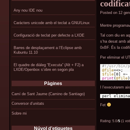
codific
Any nou IDE nou
Posted on
12 gen
Caràcters unicode amb el teclat a GNU/Linux
Mentre programava
Tal com diu en aq
Configuració de teclat per defecte a LXDE
s’ha desat amb a
0xBF. És la codi
Barres de desplaçament a l’Eclipse amb
Kubuntu 11.10
Per eliminar el U
El quadre de diàleg “Executa” (Alt + F2) a
#!/usr/bin/p
LXDE/Openbox s’obre en segon pla
@file
=<>;
$file
[0] =~ 
print
(
@file
)
Pàgines
I l’executarem aix
Camí de Sant Jaume (Camino de Santiago)
perl elimina
Conversor d’unitats
Fet
Sobre mi
Rating: 5.0/
5
(1 vot
Núvol d’etiquetes