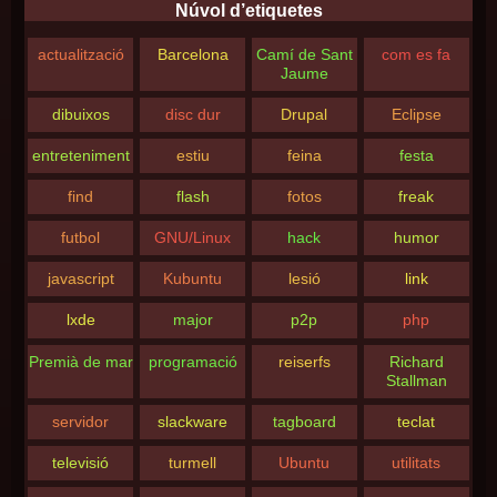
Núvol d’etiquetes
actualització
Barcelona
Camí de Sant
com es fa
Jaume
dibuixos
disc dur
Drupal
Eclipse
entreteniment
estiu
feina
festa
find
flash
fotos
freak
futbol
GNU/Linux
hack
humor
javascript
Kubuntu
lesió
link
lxde
major
p2p
php
Premià de mar
programació
reiserfs
Richard
Stallman
servidor
slackware
tagboard
teclat
televisió
turmell
Ubuntu
utilitats