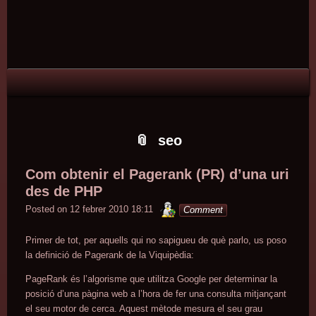
Skip
Skip
Skip
Skip
Skip
Skip
Skip
Skip
Skip
Skip
Skip
Skip
Skip
to
to
to
to
to
to
to
to
to
to
to
to
to
content
TEXT-
RECENT-
PAGES-
TAG_CLOUD-
TEXT-
TEXT-
CATEGORIES-
ARCHIVES-
CALENDAR-
LINKS-
LINKS-
LINKS-
2
POSTS-
2
2
5
3
437071482
2
2
2
3
4
2
seo
Com obtenir el Pagerank (PR) d’una uri
des de PHP
minterior
Posted on
12 febrer 2010 18:11
Comment
Primer de tot, per aquells qui no sapigueu de què parlo, us poso
la definició de Pagerank de la Viquipèdia:
PageRank és l’algorisme que utilitza Google per determinar la
posició d’una pàgina web a l’hora de fer una consulta mitjançant
el seu motor de cerca. Aquest mètode mesura el seu grau