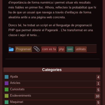
d’importància de forma numèrica i permet situar els resultats
més fiables en primer lloc. Alhora, reflecteix la probabilitat que hi
ha de que un usuari que navega a través d’enllaços de forma
aleatòria arribi a una pàgina web concreta.
Doncs bé, he trobat un script en el llenguatge de programació
PHP que permet obtenir el Pagerank . L’he transformat en una
classe i aquí el teniu…
This
and
Programari
com es fa
php
seo
utilitats
entry
tagged
was
posted
Categories
in
Ajuda
4
Articles
1
Curiositats
5
Esdeveniments
10
Maquinari
5