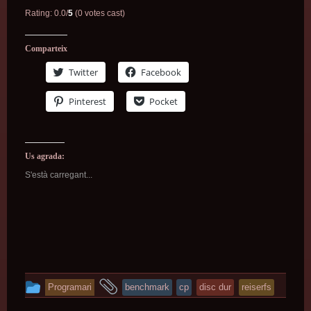
Rating: 0.0/
5
(0 votes cast)
Comparteix
Twitter
Facebook
Pinterest
Pocket
Us agrada:
S'està carregant...
This
and
Programari
benchmark
cp
disc dur
reiserfs
entry
tagged