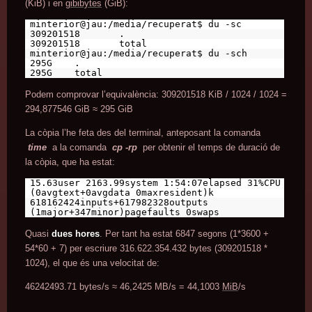
(KiB) i en
gibibytes
(GiB):
minterior@jau:/media/recuperat$ du -sc
309201518 .
309201518 total
minterior@jau:/media/recuperat$ du -sch
295G .
295G total
Podem comprovar l’equivalència: 309201518 KiB / 1024 / 1024 =
294,877546 GiB ≈ 295 GiB
La còpia l’he feta des del terminal, anteposant la comanda
time
a la comanda
cp -rp
per obtenir el temps de duració de
la còpia, que ha estat:
15.63user 2163.99system 1:54:07elapsed 31%CPU
(0avgtext+0avgdata 0maxresident)k
618162424inputs+617982328outputs
(1major+347minor)pagefaults 0swaps
Quasi
dues hores
. Per tant ha estat 6847 segons (1*3600 +
54*60 + 7) per escriure 316.622.354.432 bytes (309201518 *
1024), el que és una velocitat de:
46242493.71 bytes/s ≈ 46,2425 MB/s = 44,1003
MiB
/s