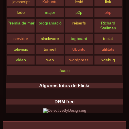
javascript
Kubuntu
lesió
link
lxde
major
p2p
php
Premià de mar
programació
reiserfs
Richard
Stallman
servidor
slackware
tagboard
teclat
televisió
turmell
Ubuntu
utilitats
vídeo
web
wordpress
xdebug
àudio
Algunes fotos de Flickr
DRM free