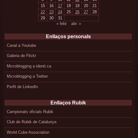
15
16
17
18
19
20
21
22
23
24
25
26
27
28
29
30
31
« febr.
abr. »
Enllaços personals
Canal a Youtube
Galeria de Flickr
Microblogging a identi.ca
Microblogging a Twitter
Perfil de LinkedIn
Enllaços Rubik
Campionats oficials Rubik
Club de Rubik de Catalunya
World Cube Association