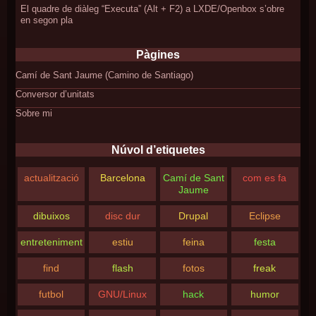
El quadre de diàleg “Executa” (Alt + F2) a LXDE/Openbox s’obre
en segon pla
Pàgines
Camí de Sant Jaume (Camino de Santiago)
Conversor d’unitats
Sobre mi
Núvol d’etiquetes
actualització
Barcelona
Camí de Sant
com es fa
Jaume
dibuixos
disc dur
Drupal
Eclipse
entreteniment
estiu
feina
festa
find
flash
fotos
freak
futbol
GNU/Linux
hack
humor