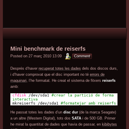
Skip
to
content
Mini benchmark de reiserfs
minterior
Posted on
27 març 2010 13:09
Comment
Després d’haver
recuperat totes les dades
dels dos discos durs,
i d’haver comprovat que el disc important no té
errors de
maquinari
, l’he formatat. He creat el sistema de fitxers
reiserfs
amb:
cfdisk
/dev/sda1
#crear la partició de forma
interactiva
mkreiserfs /dev/sda1
#formatejar amb reiserfs
He passat totes les dades d’un
disc dur
(de la marca Seagate)
a un altre (Western Digital), tots dos
SATA
i de 500 GB. Primer
he mirat la quantitat de dades que havia de passar, en
kibibytes