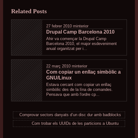
was
Related Posts
posted
in
27 febrer 2010
minterior
Drupal Camp Barcelona 2010
Ahir va començar la Drupal Camp
Barcelona 2010, el major esdeveniment
anual organitzat per i...
22 març 2010
minterior
Com copiar un enllaç simbòlic a
GNU/Linux
Estava cercant com copiar un enllaç
simbòlic des de la lína de comandes.
Pensava que amb l'ordre cp...
Comprovar sectors danyats d’un disc dur amb badblocks
Com trobar els UUIDs de les particions a Ubuntu